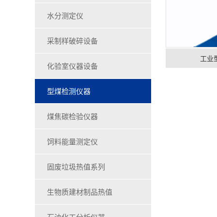
水分测定仪
采制样破碎设备
工业
化验室仪器设备
型煤检测仪器
煤焦碳检验仪器
饲料能量测定仪
固废垃圾热值系列
生物质建材制品热值
石油化工分析仪器