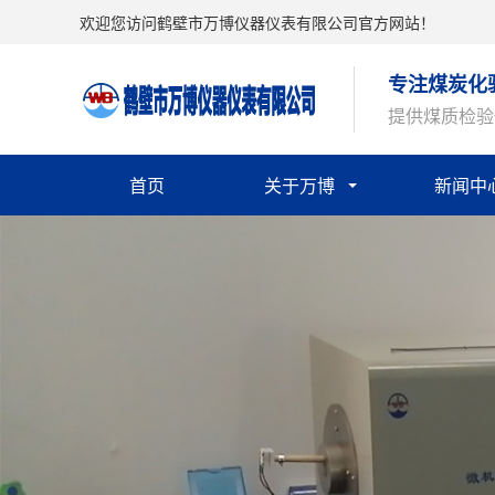
欢迎您访问鹤壁市万博仪器仪表有限公司官方网站！
专注煤炭化
提供煤质检验
首页
关于万博
新闻中