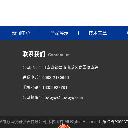
新闻中心
产品展示
技术文章
联系我们
Contact us
公司地址：河南省鹤壁市山城区春雷路南段
联系电话：0392-2190686
手机号码：13353927791
公司邮箱：hbwbyq@hbwbyq.com
26 鹤壁市万博仪器仪表有限公司 版权所有 All Rights Reserved.
豫ICP备09037