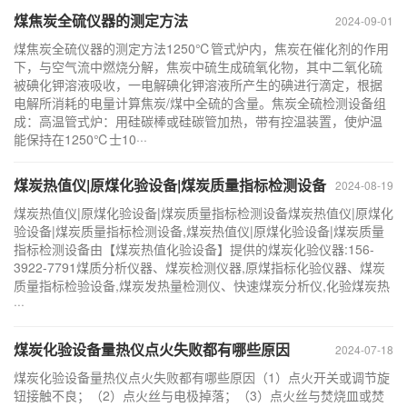
煤焦炭全硫仪器的测定方法
2024-09-01
煤焦炭全硫仪器的测定方法1250℃管式炉内，焦炭在催化剂的作用
下，与空气流中燃烧分解，焦炭中硫生成硫氧化物，其中二氧化硫
被碘化钾溶液吸收，一电解碘化钾溶液所产生的碘进行滴定，根据
电解所消耗的电量计算焦炭/煤中全硫的含量。焦炭全硫检测设备组
成：高温管式炉：用硅碳棒或硅碳管加热，带有控温装置，使炉温
能保持在1250℃士10···
煤炭热值仪|原煤化验设备|煤炭质量指标检测设备
2024-08-19
煤炭热值仪|原煤化验设备|煤炭质量指标检测设备煤炭热值仪|原煤化
验设备|煤炭质量指标检测设备,煤炭热值仪|原煤化验设备|煤炭质量
指标检测设备由【煤炭热值化验设备】提供的煤炭化验仪器:156-
3922-7791煤质分析仪器、煤炭检测仪器,原煤指标化验仪器、煤炭
质量指标检验设备,煤炭发热量检测仪、快速煤炭分析仪,化验煤炭热
···
煤炭化验设备量热仪点火失败都有哪些原因
2024-07-18
煤炭化验设备量热仪点火失败都有哪些原因（1）点火开关或调节旋
钮接触不良；（2）点火丝与电极掉落；（3）点火丝与焚烧皿或焚