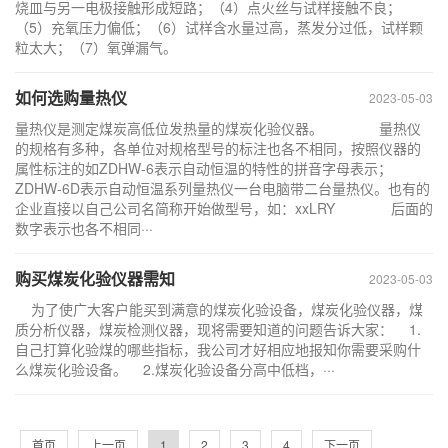
烧皿与另一电极接触形成短路；（4）点火丝与试样接触不良；
（5）充氧压力偏低；（6）试样含水量过高，蒸发分过低，试样颗
粒太大；（7）氧弹漏气。
如何选购量热仪
2023-05-03
量热仪是测定煤炭高低位发热量的煤炭化验仪器。 量热仪
的规格有多种，各单位对规格型号的标注也各不相同，按照仪器的
属性标注的如ZDHW-6表示自动恒温的特性的拼音字母表示；
ZDHW-6D表示自动恒温系列量热仪一台电脑带二台量热仪。也有的
企业直接以自己公司名简称开始做型号，如：xxLRY 后面的
数字表示也各不相同···
购买煤炭化验仪器需知
2023-05-03
为了使广大客户能买到满意的煤炭化验设备，煤炭化验仪器，煤
质分析仪器，煤炭检测仪器，现将需要知道的问题告诉大家： 1.
自己打算化验煤的哪些指标，我公司才好相应地报知你需要采购什
么煤炭化验设备。 2.煤炭化验设备分高中低档，···
首页
上一页
1
2
3
4
下一页