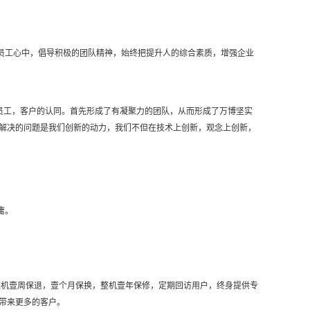
位员工心中，倡导积极的团队精神，始终把提升人的综合素质，增强企业
员工，客户的认同。首先形成了有凝聚力的团队，从而形成了万博坚实
解决的问题是我们创新的动力，我们不但在技术上创新，观念上创新，
庸。
,整机壹周保退，壹个月保换，整机壹年保修，定期回访用户，终身提供专
带来更多的客户。