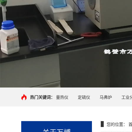
热门关键词：
量热仪
定硫仪
马弗炉
工业
您的位置：
关于万博