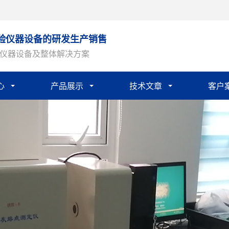
验仪器设备的研发生产销售
仪器设备及整体解决方案
心
产品展示
技术文章
客户