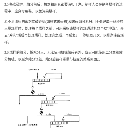
3.5
每次破碎、缩分前后，机器和用具都要清扫干净。制样人员在制备煤样的过
程中，应穿专用鞋，以免污染煤样。
若不易清扫的密封式破碎机
(
如锤式破碎机
)
和破碎缩分机只用于处理单一品种的
大量煤样时，处理每个煤样之前，可用采取该煤样的煤通过机器予以“冲洗”，弃
去“冲洗”煤后再处理煤样。处理完之后，再反复开、停机器几次，以排净滞留煤
样。
3.6
煤样的缩分，除水分大、无法使用机械破碎者外，应尽可能使用二分器和缩
分机械，以减少缩分误差。缩分后留样重量与粒度的关系见图
2
。