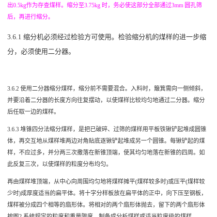
出
0.5kg
作为存查煤样。缩分至
3.75kg
时，务必使这部分全部通过
3mm
圆孔筛
后，再进行缩分。
3.6.1
缩分机必须经过检验方可使用。检验缩分机的煤样的进一步缩
分，必须使用二分器。
3.6.2
使用二分器缩分煤样，缩分前不需要混合。入料时，簸箕需向一侧倾斜，
并要沿着二分器的长度方向往复摆动，以使煤样比较均匀地通过二分器。缩分
后任取一边的煤样。
3.6.3
堆锥四分法缩分煤样，是把已破碎、过筛的煤样用平板铁锹铲起堆成圆锥
体，再交互地从煤样堆两边对角贴底逐锹铲起堆成另一个圆锥。每锹铲起的煤
样，不应过多，并分两三次撒落在新锥顶端，使其均匀地落在新锥的四周。如
此反复三次，以使煤样的粒度分布均匀。
再由煤样堆顶端，从中心向周围均匀地将煤样摊平
(
煤样较多时
)
或压平
(
煤样较
少时
)
成厚度适当的扁平体。将十字分样板放在扁平体的正中，向下压至钢板，
煤样被分成四个相等的扇形体。将相对的两个扇形体抛去，留下的两个扇形体
按图
2
系统规定的粒度和重量限度，制备成分析煤样或适当粒度级的煤样。