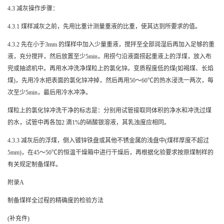
4.3
减灰操作步骤：
4.3.1
煤样减灰之前，先用比重计测量重液的比重，使其达到所要求的值。
4.3.2
先在小于
3mm
的煤样中加入少量重液，搅拌至全部润湿后再加入足够的重
液，充分搅拌，然后放置至少
5min
，用捞勺沿液面捞起重液上的浮煤，放入布
兜或抽滤机中。再用水冲洗净煤粒上的氯化锌。变质程度低的煤
(
如褐煤、长焰
煤
)
，先用冷水把表面的氯化锌冲掉，然后再用
50
～
60
℃的热水浸洗一两次，每
次至少
5min
，最后用冷水冲净。
煤粒上的氯化锌冲洗干净的标志是：分别用试管接取同体积的净水和冲洗过煤
的水，试管中再各加
2
滴
1%
的硝酸银溶液，其乳浊度应相同。
4.3.3
减灰后的浮煤，倒入镀锌铁盘或其他不锈金属的浅盘中
(
煤样厚度不超过
5mm)
，在
45
～
50
℃的恒温干燥箱中进行干燥后，再根据化验要求按原煤制样的
有关规定制备煤样。
附录
A
制备煤样全过程的精确度的检验方法
(
补充件
)