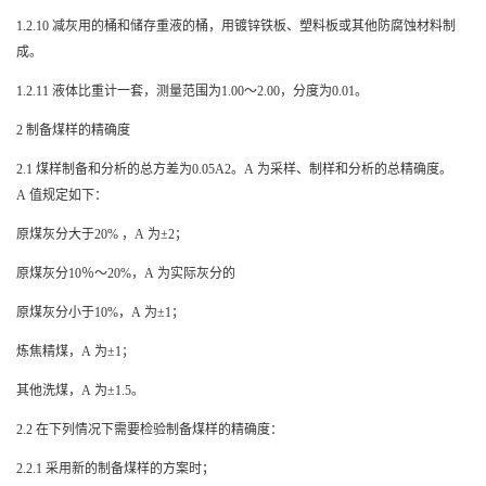
1.2.10
减灰用的桶和储存重液的桶，用镀锌铁板、塑料板或其他防腐蚀材料制
成。
1.2.11
液体比重计一套，测量范围为
1.00
～
2.00
，分度为
0.01
。
2
制备煤样的精确度
2.1
煤样制备和分析的总方差为
0.05A2
。
A
为采样、制样和分析的总精确度。
A
值规定如下：
原煤灰分大于
20%
，
A
为±
2
；
原煤灰分
10
％～
20%
，
A
为实际灰分的
原煤灰分小于
10%
，
A
为±
1
；
炼焦精煤，
A
为±
1
；
其他洗煤，
A
为±
1.5
。
2.2
在下列情况下需要检验制备煤样的精确度：
2.2.1
采用新的制备煤样的方案时；