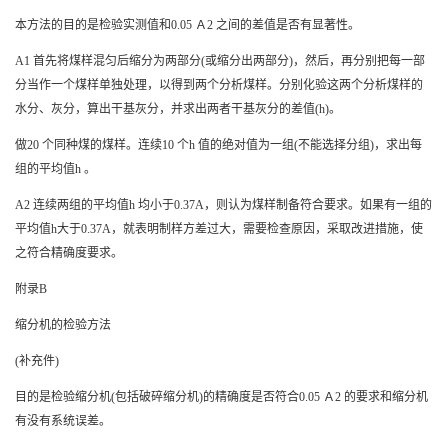
本方法的目的是检验实测值和
0.05
Ａ
2
之间的差值是否有显著性。
A1
首先将煤样混匀后缩分为两部分
(
或缩分出两部分
)
，然后，再分别把每一部
分当作一个煤样单独处理，以得到两个分析煤样。分别化验这两个分析煤样的
水分、灰分，算出干基灰分，并求出两者干基灰分的差值
(h)
。
做
20
个同种煤的煤样。连续
10
个
h
值的绝对值为一组
(
不能选择分组
)
，求出每
组的平均值
h
。
A2
连续两组的平均值
h
均小于
0.37A
，则认为煤样制备符合要求。如果有一组的
平均值
h
大于
0.37A
，就表明制样方差过大，需要检查原因，采取改进措施，使
之符合精确度要求。
附录
B
缩分机的检验方法
(
补充件
)
目的是检验缩分机
(
包括破碎缩分机
)
的精确度是否符合
0.05
Ａ
2
的要求和缩分机
有没有系统误差。