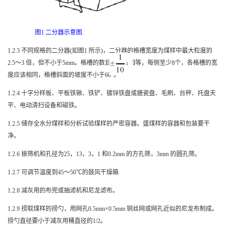
图
1
二分器示意图
.
1.2.3
不同规格的二分器
(
如图
1
所示
)
，二分器的格槽宽度为煤样中最大粒度的
2.5
～
3
倍，但不小于
5mm
。格槽的数目两侧应相等，每侧至少
8
个，各格槽的宽
度应该相同，格槽斜面的坡度不小于
60
°。
1.2.4
十字分样板、平板铁锹、铁铲、镀锌铁盘或搪瓷盘、毛刷、台秤、托盘天
平、电动清扫设备和磁铁。
1.2.5
储存全水分煤样和分析试验煤样的严密容器。盛煤样的容器和包装要干
净。
1.2.6
振筛机和孔径为
25
，
13
，
3
，
1
和
0.2mm
的方孔筛，
3mm
的圆孔筛。
1.2.7
可调节温度到
45
～
50
℃的鼓风干燥箱
1.2.8
减灰用的布兜或抽滤机和尼龙滤布。
1.2.9
捞取煤样的捞勺，用网孔
0.5mm
×
0.5mm
铜丝网或网孔近似的尼龙布制成。
捞勺直径要小于减灰用桶直径的
1/2
。