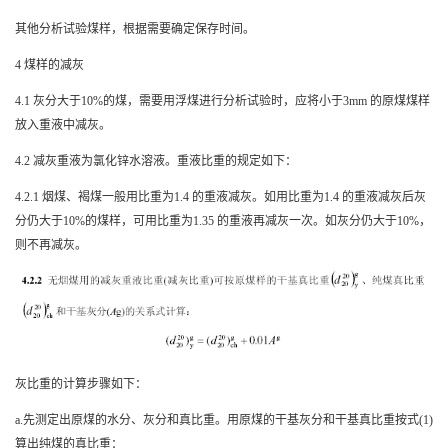
其他分析试验煤样，根据需要确定保存时间。
4
煤样的减灰
4.1
灰分大于
10%
的煤，需要用浮煤进行分析试验时，应将小于
3mm
的原煤煤样
放入重液中减灰。
4.2
减灰重液为氯化锌水溶液。重液比重的规定如下：
4.2.1
烟煤、褐煤一般用比重为
1.4
的重液减灰。如用比重为
1.4
的重液减灰后灰
分仍大于
10%
的煤样，可用比重为
1.35
的重液再减灰一次。如灰分仍大于
10%
，
则不再减灰。
灰比重的计算步骤如下：
a.
先测定出原煤的水分、灰分和真比重。用原煤的干基灰分和干基真比重按式
(1)
算出纯煤的真比重：