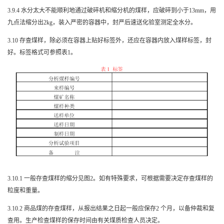
3.9.4
水分太大不能顺利地通过破碎机和缩分机的煤样，应破碎到小于
13mm
，用
九点法缩分出
2kg
，装入严密的容器中，封严后速送化验室测定全水分。
3.10
存查煤样，除必须在容器上贴好标签外，还应在容器内放入煤样标签，封
好。标签格式可参照表
1
。
3.10.1
一般存查煤样的缩分见图
2
。如有特殊要求，可根据需要决定存查煤样的
粒度和重量。
3.10.2
商品煤的存查煤样，从报出结果之日起一般应保存
2
个月，以备仲裁和复
查用。生产检查煤样的保存时间由有关煤质检查人员决定。