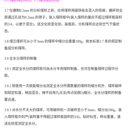
O
—煤样堆的中心；
r
—煤样堆的半径
3.7
在磨制
0.2mm
的分析煤样之前，应将煤样用磁铁吸去混入的铁屑，磨碎到全
部通过孔径为
0.2mm
的筛子，装入煤样瓶中
(
装入煤样的量应不超过煤样瓶容积
的
3/4
，以便于混合
)
，送交化验室化验。装瓶前，分析煤样应达到空气干燥状
态。
3.8
煤芯煤样可从小于
3mm
的煤样中缩分出重量
100g
，按本标准
3.7
条的规定制
备成分析煤样。
3.9
全水分煤样的制备
3.9.1
测定全水分的煤样既可由水分专用煤样制备，也可在制备煤样过程中分
取。
3.9.2
除使用一次就能缩分出测定全水分所需数量的煤样的缩分机外，煤样破碎
到规定粒度，稍加混合，摊平后用九点法
(
布点如图
3)
缩分。全水分煤样的制备
要迅速。
3.9.3
对水分不太大的煤样，可用破碎机一次破碎至小于
3mm
，缩分出
100g
，装
入煤样瓶中封严
(
装样量不得超过煤样瓶容积的
3/4)
，贴好标签，称出重量，速
送化验室测定全水分。