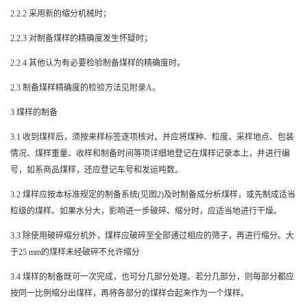
2.2.2
采用新的缩分机械时；
2.2.3
对制备煤样的精确度发生怀疑时；
2.2.4
其他认为有必要检验制备煤样的精确度时。
2.3
制备煤样精确度的检验方法见附录
A
。
3
煤样的制备
3.1
收到煤样后，须按来样标签逐项核对。并应将煤种、粒度、采样地点、包装
情况、煤样重量、收样和制备时间等项详细地登记在煤样记录本上，并进行编
号，如系商品煤样，还应登记车号和发运吨数。
3.2
煤样应按本标准规定的制备系统
(
见图
2)
及时制备成分析煤样，或先制成适当
粒级的煤样。如果水分大，影响进一步破碎、缩分时，应适当地进行干燥。
3.3
除使用破碎缩分机外，煤样应破碎至全部通过相应的筛子，再进行缩分。大
于
25 mm
的煤样未经破碎不允许缩分
3.4
煤样的制备既可一次完成，也可分几部分处理。若分几部分，则每部分都应
按同一比例缩分出煤样，再将各部分的煤样合起来作为一个煤样。