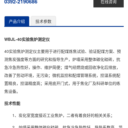
0392-2190686
在线咨询
产品介绍
技术参数
WBJL-40实验焦炉测定仪
40实验焦炉测定仪主要用于进行配煤炼焦试验、验证配煤方案、预
测焦炭强度等方面的研究和指导生产，炉墙采用整体碳化硅砖，抗
急冷急热性好，操作、维护简便；煤气经燃烧或回收净化后排放，
改善了劳动环境，无污染；微机监控和配煤管理系统，控温系统配
置精良，控温精度高；采用底开门式，用于焦化厂及科研单位的练
焦设备。
技术性能
1、炭化室宽度接近工业焦炉，二者有着良好的相关关系；
2、炉墙采用整体碳化硅砖，抗急冷急热性好，导热系数高，节