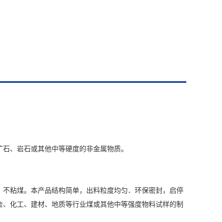
SGP系
技术参数
矿石、岩石或其他中等硬度的非金属物质。
型
给料粒度
，不粘煤。本产品结构简单，出料粒度均匀．环保密封，启停
金、化工、建材、地质等行业煤或其他中等强度物料试样的制
出料粒度