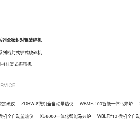
P系列全密封对辊破碎机
P系列密封式鄂式破碎机
H-4往复式振筛机
ERVICE
快速定硫仪
ZDHW-8微机全自动量热仪
WBMF-100智能一体马弗炉
精度微机全自动量热仪
XL-8000一体化智能马弗炉
WBLRY10 微机全自