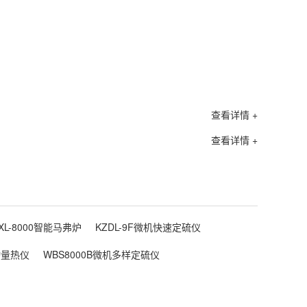
生产率（
电机功率
外形尺寸
查看详情 +
机器重量
查看详情 +
轧辊
轧辊
XL-8000智能马弗炉
KZDL-9F微机快速定硫仪
动量热仪
WBS8000B微机多样定硫仪
电源电